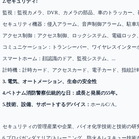
2.セキュリティ:
監視：監視カメラ、DVR、カメラの部品、車のトラッカー、荷
セキュリティ機器：侵入アラーム、音声制御アラーム、駐車場
アクセス制御：アクセス制御、ロックシステム、電磁ロック、
コミュニケーション：トランシーバー、ワイヤレスインターホン
スマートホーム：顔認識のドア、監視システム、...
計時機：計時カード、アクセスカード、電子カード、指紋計時
3. 電気、オートメーション、生命の安全性
4.ベトナム消防警察伝統的な日：成長と発展の55年。
5.技術、設備、サポートするデバイス：
ホールC/ A。
セキュリティの管理産業や企業、バイオ化学技術と技術の研究
6.プロパガンダエリア/トレーニング、防火＆レスキュー技術を体