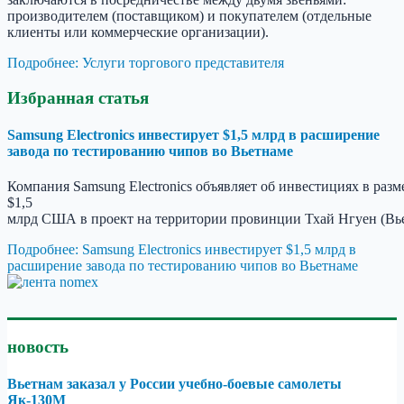
производителем (поставщиком) и покупателем (отдельные
клиенты или коммерческие организации).
Подробнее: Услуги торгового представителя
Избранная статья
Samsung Electronics инвестирует $1,5 млрд в расширение
завода по тестированию чипов во Вьетнаме
Компания
Samsung
Electronics
объявляет
об
инвестициях
в
разм
$1,5
млрд
США
в
проект
на
территории
провинции
Тхай
Нгуен
(Вь
Подробнее: Samsung Electronics инвестирует $1,5 млрд в
расширение завода по тестированию чипов во Вьетнаме
новость
Вьетнам заказал у России учебно-боевые самолеты
Як-130M