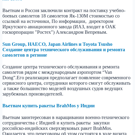
Вьетнам и Россия заключили контракт на поставку учебно-
боевых самолетов 18 самолетов Як-130M стоимостью со
ссылкой на источники, По информации, директором
Иркутского авиационного завода (ИАЗ, входит в ОАК
госкорпорации "Ростех") Александром Вепревым.
Sun Group, HAECO, Japan Airlines и Toyota Tsusho
Создание центра технического обслуживания и ремонта
самолетов в регионе
Cоздание центра технического обслуживания и ремонта
самолетов рядом с международным аэропортом “Van
Dong”.Его реализация предполагает появление современного
сервисного центра, сотрудники которого смогут обслуживать
а также большинство моделей воздушных судов ведущих
зарубежных производителей.
Вьетнам купить ракеты BrahMos у Индии
Вьетнам заинтересован в наращивании военно-технического
сотрудничества с Индией и купить ракеты закупки
российско-индийских сверхзвуковых ракет BrahMos.
Ожидается, что переговоры об этом состоятся в ходе визита